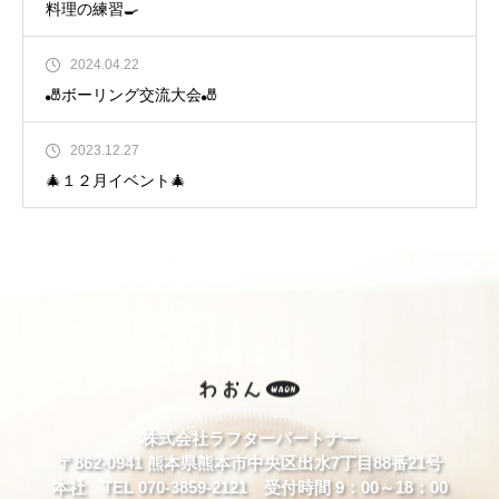
料理の練習🍳
2024.04.22
🎳ボーリング交流大会🎳
2023.12.27
🎄１２月イベント🎄
株式会社ラフターパートナー
〒862-0941 熊本県熊本市中央区出水7丁目88番21号
本社 TEL 070-3859-2121 受付時間 9：00～18：00