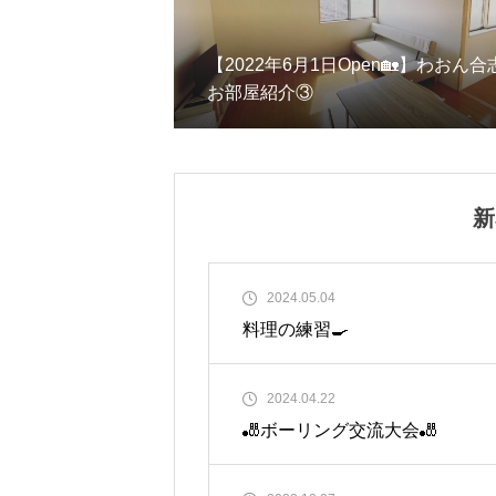
【2022年6月1日Open🏡】わおん合
お部屋紹介③
新
2024.05.04
料理の練習🍳
2024.04.22
🎳ボーリング交流大会🎳