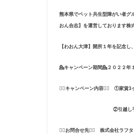
熊本県でペット共生型障がい者グ
おん合志】を運営しております株
【わおん大津】開所１年を記念し
💁キャンペーン期間💁２０２２
💁‍♀️キャンペーン内容💁‍♀️ ①家賃
②引越し手伝
💁‍♂️お問合せ先💁‍♂️ 株式会社ラ